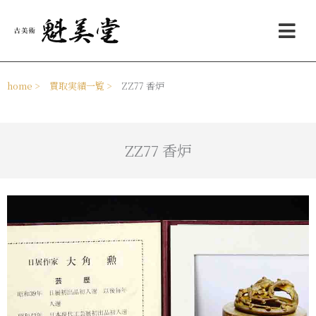
内
メ
容
ニ
を
ュ
ス
ー
キ
ッ
home >
買取実績一覧 >
ZZ77 香炉
プ
ZZ77 香炉