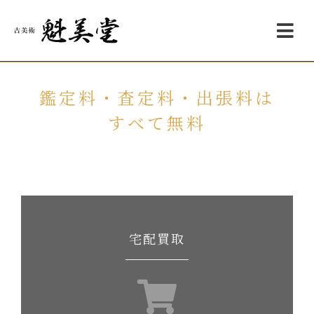
内
メ
容
ニ
を
ュ
ス
ー
キ
ッ
鑑定料・査定料・出張料は
プ
すべて無料
作家や作品名がわからない、価値があるものかわからない、
という場合でもお気軽にお声がけ下さい。
宅配買取