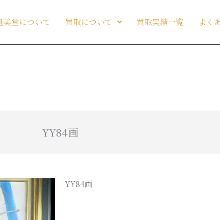
魁美堂について
買取について
買取実績一覧
よく
YY84画
YY84画