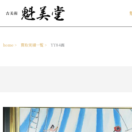
内
容
を
ス
キ
ッ
プ
home >
買取実績一覧 >
YY84画