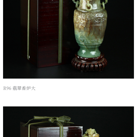
R96 翡翠香炉大