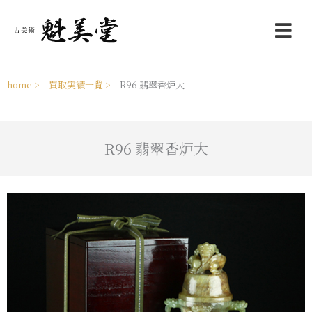
内
メ
容
ニ
を
ュ
ス
ー
キ
ッ
home >
買取実績一覧 >
R96 翡翠香炉大
プ
R96 翡翠香炉大