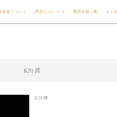
魁美堂について
買取について
買取実績一覧
よく
K20 鍔
K20 鍔