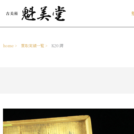
内
容
を
ス
キ
ッ
プ
home >
買取実績一覧 >
K20 鍔