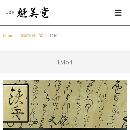
内
メ
容
ニ
を
ュ
ス
ー
キ
ッ
home >
買取実績一覧 >
IM64
プ
IM64