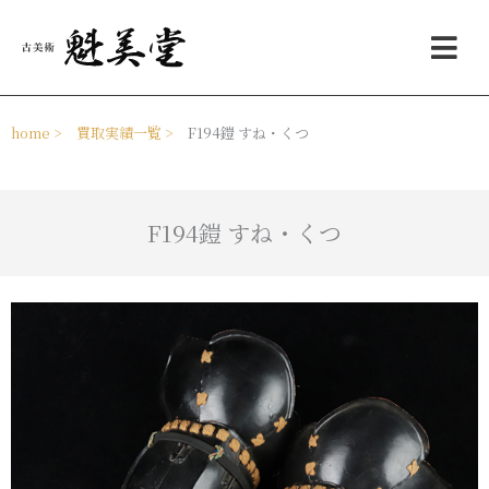
内
メ
容
ニ
を
ュ
ス
ー
キ
ッ
home >
買取実績一覧 >
F194鎧 すね・くつ
プ
F194鎧 すね・くつ