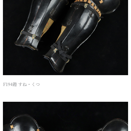
F194鎧 すね・くつ