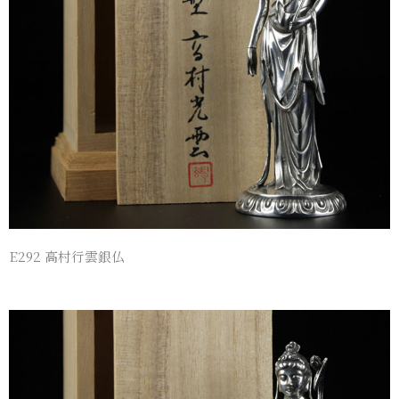
E292 高村行雲銀仏