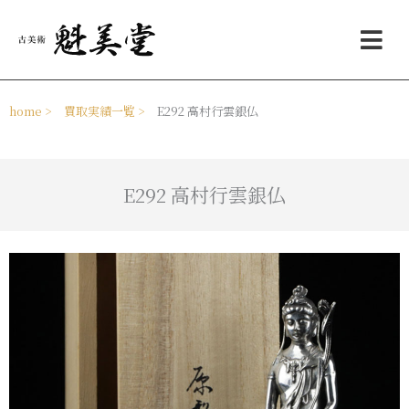
内
メ
容
ニ
を
ュ
ス
ー
キ
ッ
home >
買取実績一覧 >
E292 高村行雲銀仏
プ
E292 高村行雲銀仏