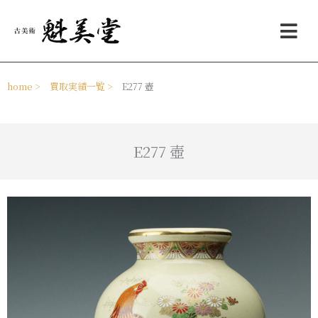
内
メ
容
ニ
を
ュ
ス
ー
キ
ッ
home >
買取実績一覧 >
E277 壺
プ
E277 壺