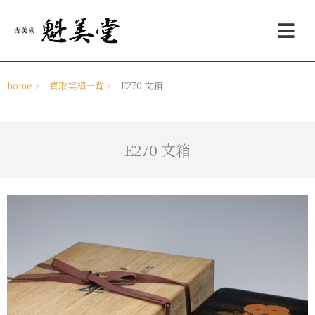
内
メ
容
ニ
を
ュ
ス
ー
キ
ッ
home >
買取実績一覧 >
E270 文箱
プ
E270 文箱