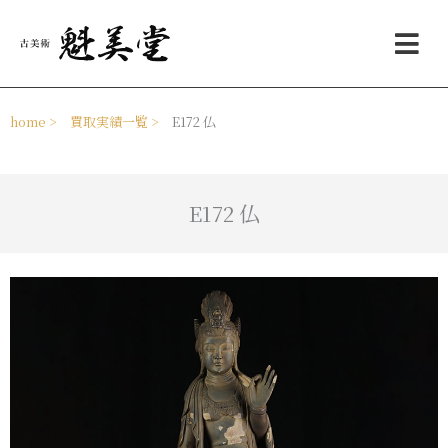
内
メ
容
ニ
を
ュ
ス
ー
キ
ッ
home >
買取実績一覧 >
E172 仏
プ
E172 仏