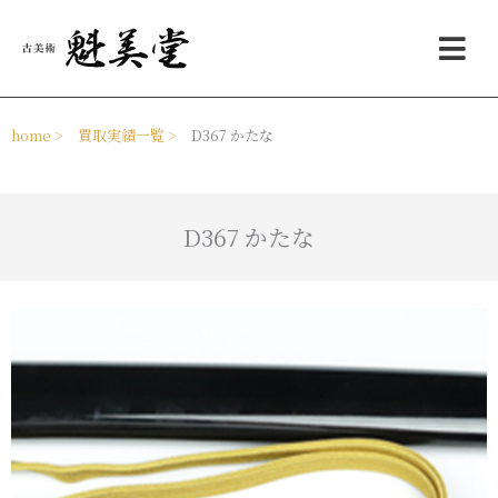
内
メ
容
ニ
を
ュ
ス
ー
キ
ッ
home >
買取実績一覧 >
D367 かたな
プ
D367 かたな