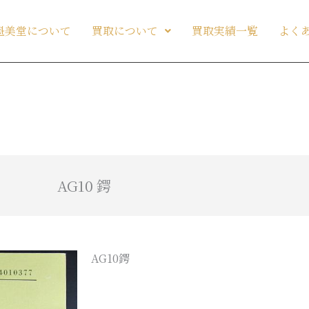
魁美堂について
買取について
買取実績一覧
よく
AG10 鍔
AG10鍔