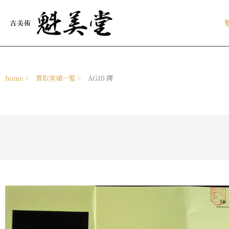
内
容
を
ス
キ
ッ
プ
home >
買取実績一覧 >
AG10 鍔