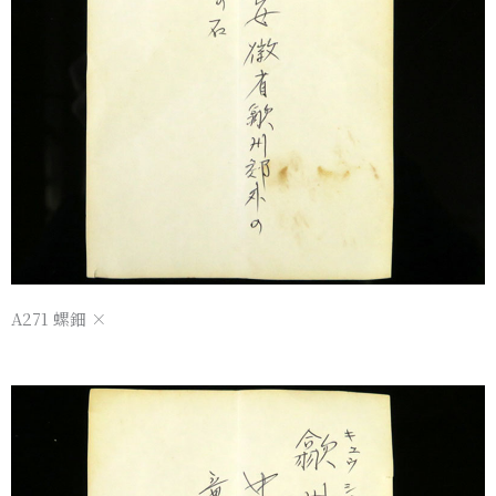
A271 螺鈿 ×