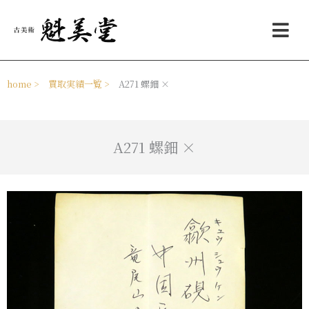
内
メ
容
ニ
を
ュ
ス
ー
キ
ッ
home >
買取実績一覧 >
A271 螺鈿 ×
プ
A271 螺鈿 ×