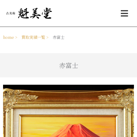
内
メ
容
ニ
を
ュ
ス
ー
キ
ッ
home >
買取実績一覧 >
赤富士
プ
赤富士