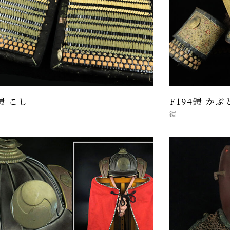
4鎧 こし
F194鎧 かぶ
鎧