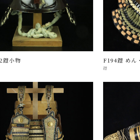
-2鎧小物
F194鎧 め
鎧