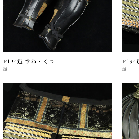
F194鎧 すね・くつ
F19
鎧
鎧