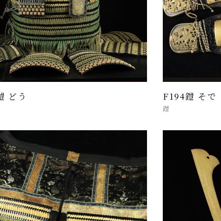
4鎧 どう
F194鎧 そで
鎧