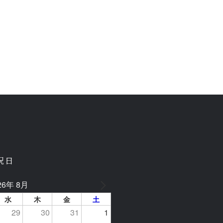
祝日
26年 8月
水
木
金
土
29
30
31
1