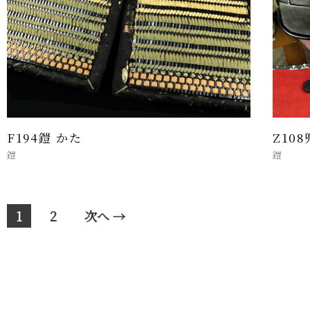
F194鎧 かた
Z108
鎧
鎧
1
2
次へ →