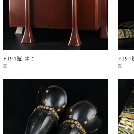
F194鎧 はこ
F19
鎧
鎧