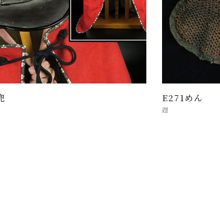
兜
E271めん
鎧