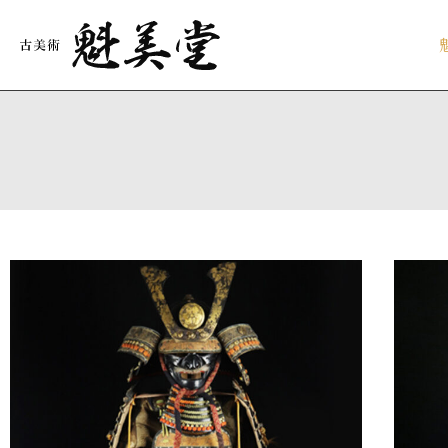
内
容
を
ス
キ
ッ
プ